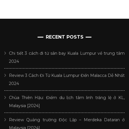
RECENT POSTS
Chi tiết 3 cách đi từ sân bay Kuala Lumpur về trung tâm
2024
Review 3 Cách Đi Từ Kuala Lumpur Đến Malacca Dễ Nhất
2024
Chùa Thiên Hậu: Điểm du lịch tâm linh tráng lệ ở KL,
Malaysia [2024]
Review Quảng trường Độc Lập – Merdeka Dataran ở
Malaysia [2024]