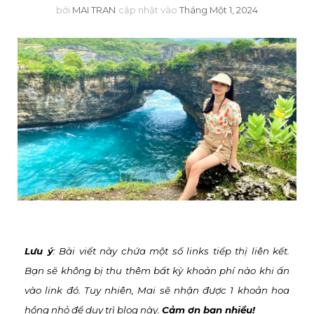
bởi
MAI TRAN
cập nhật vào
Tháng Một 1, 2024
Lưu ý
: Bài viết này chứa một số links tiếp thị liên kết.
Bạn sẽ không bị thu thêm bất kỳ khoản phí nào khi ấn
vào link đó
. Tuy nhiên,
Mai sẽ nhận được 1 khoản hoa
hồng nhỏ để duy trì blog này
.
Cảm ơn bạn nhiều!