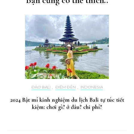
Bạn cũng có thể thích..
ĐẢO BALI
,
ĐIỂM ĐẾN
,
INDONESIA
2024 Bật mí kinh nghiệm du lịch Bali tự túc tiết
kiệm: chơi gì? ở đâu? chi phí?