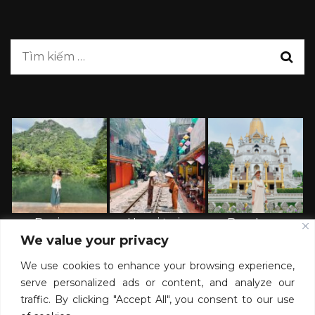
Banjaran
Hanoi train
Buu Long
We value your privacy
Hotspring
street – HN
Pagoda -HCMC
Retreat – Ipoh
We use cookies to enhance your browsing experience,
serve personalized ads or content, and analyze our
traffic. By clicking "Accept All", you consent to our use