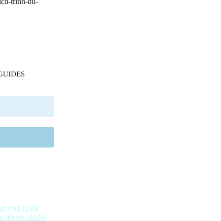
GUIDES
fari Phú Quốc
 tiết nè [2024]