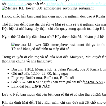
bởi
MAI TRAN
cập nhật vào
Tháng Một 1, 2024
Tháng Mười Một 28
Haloo, chắc hẳn bạn đang tìm kiếm một trải nghiệm độc đáo ở Kual
Thế thì bạn đến đúng địa chỉ rồi vì Mai sẽ chia sẻ trải nghiệm của
Đặc biệt là nhà hàng này thậm chí còn quay xung quanh tòa tháp KL
Nghe thế đã đủ hấp dẫn chưa nào? Hãy theo chân Mai khám phá bên 
Từ nhà hàng có thể nhìn ra tháp đôi nè
Trong chuyến đi của mẹ và bà của Mai đến Malaysia, Mai quyết tâm
thông tin chung về nhà hàng này:
Địa chỉ: TH02, Menara KL, 2, Jalan Puncak, 50250 Kuala Lu
Giờ mở cửa: 12:00 -22: 00, hàng ngày
Phục vụ: Buffet trưa, Buffet trà, Buffet tối
Giá: 88 – 248 RM / người (bạn xem giá chi tiết ở
LINK NÀY
)
Link đặt bàn:
LINK NÀY
Lưu ý:
Nếu bạn muốn đặt bàn bên cửa sổ thì sẽ có phụ thu 35RM/ bàn
Khi gia đình Mai đến Tháp KL, mình chỉ cần đưa mã đặt chỗ cho quầ