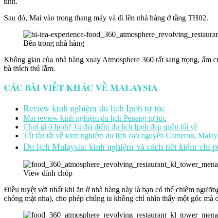
tình.
Sau đó, Mai vào trong thang máy và đi lên nhà hàng ở tầng TH02.
Bên trong nhà hàng
Không gian của nhà hàng xoay Atmosphere 360 rất sang trọng, ấm cún
bà thích thú lắm.
CÁC BÀI VIẾT KHÁC VỀ MALAYSIA
Review kinh nghiệm du lịch Ipoh tự túc
Mai review kinh nghiệm du lịch Penang tự túc
Chơi gì ở Ipoh? 14 địa điểm du lịch Ipoh đẹp quên lối về
Tất tần tất về kinh nghiệm du lịch cao nguyên Cameron, Malay
Du lịch Malaysia: kinh nghiệm và cách tiết kiệm chi p
View đỉnh chóp
Điều tuyệt vời nhất khi ăn ở nhà hàng này là bạn có thể chiêm ngưỡ
chóng mặt nha), cho phép chúng ta không chỉ nhìn thấy một góc mà có