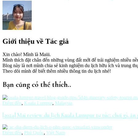
Giới thiệu về Tác giả
Xin chào! Mình là Maiii.
Mình thích đặt chân đến những vùng đất mới để trải nghiệm nhiều nề
Blog này là nơi mình chia sẻ kinh nghiệm du lịch hữu ích và trung th
Theo dõi mình để biết thêm nhiều thông tin du lịch nhé!
Bạn cũng có thể thích..
Điểm đến
,
Kuala Lumpur
,
Malaysia
[2024] Mai review du lịch Kuala Lumpur tự túc: chơi gì, ăn g
Điểm đến
,
Phú Quốc
,
Việt Nam