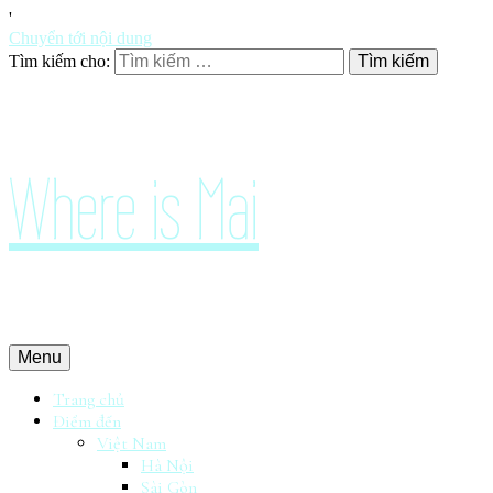
'
Chuyển tới nội dung
Tìm kiếm cho:
Where is Mai
Menu
Trang chủ
Điểm đến
Việt Nam
Hà Nội
Sài Gòn