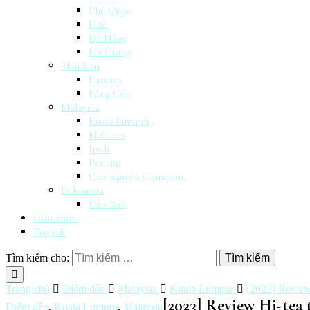
Phú Quốc
Huế
Đà Nẵng
Hà Giang
Thái Lan
Pattaya
Băng Cốc
Malaysia
Kuala Lumpur
Malacca
Ipoh
Penang
Cao nguyên Cameron
Indonesia
Đảo Bali
Giới thiệu
English
Tìm kiếm cho:
Trang chủ
Điểm đến
Malaysia
Kuala Lumpur
[2023] Review
[2023] Review Hi-tea
Điểm đến
,
Kuala Lumpur
,
Malaysia